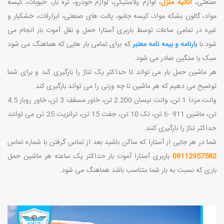
صنعتی،
اثاثیه منزل
، لوازم پلاستیکی، لوازم خودرو، تره بار، حبوبات، کیسه
مواد، گالون بشکه مواد، کیسه جانبو، پالت های صنعتی، ابزارلات، خشکبار و
غیره در تمامی ساعات توسط باربری آستارا حمل و نقل آموت بار انجام می
شود با
بارنامه و بیمه نامه معتبر
که برای تمامی بار هایی که هماهنگ می شود
سبک یا سنگین صادر می شود.
هر ماشین حمل بار می تواند تا حداکثر یک تناژ را بارگیری کند و برای شما
توضیح می دهیم که هر ماشین تا چه وزنی را می تواند بارگیری کند.
وانت مزدا 1 تن، وانت نیسان 2.200 تن، خاور مسقف 3 تن، خاور روباز 4.5
تن، ماشین 911 -6 تن، تک 10 تن، جفت 15 تن، ترانزیت 25 تن می توانند
حداکثر تناژ را بارگیری کنند.
شما در هر جایی از آستارا که ساکن باشید بعد از تماس گرفتن با شماره تماس
09112957582
باربری آستارا آموت بار حداکثر یک ساعته هر ماشین حمل
باری که نسبت به بار شما متناسب باشد هماهنگ می شود.