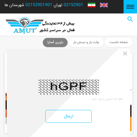
02152901901
02152901
شهرستان ها
تهران
صفحه نخست
صفحه نخست
وانت بار و نیسان بار
باربری آستارا
ارسال