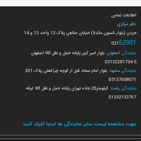
اطلاعات تماس
دفتر مرکزی
جردن (بلوار نلسون ماندلا) خیابان صانعی پلاک 13 واحد 13 و 14
52901
021
نمایندگی
اصفهان
: بلوار امیر کبیر پایانه حمل و نقل کالا اصفهان
03132281734
-5
نمایندگی
مشهد
: بلوار امام سجاد قبل از کوچه چراغعلی پلاک 261
05137608071
نمایندگی
رشت
: کیلومتر20 جاده تهران پایانه حمل و نقل کالا غرفه
01332133767
جهت مشاهده لیست سایر نمایندگی ها اینجا کلیک کنید