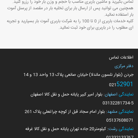
تماس بگیرید و ماشین باربری مناسب با حجم و وزن بار خود را رزرو کنید.
همچنین می توانید پس از ارسال بار برای تخلیه بار در مقصد از پرسنل آموت
بار استفاده نمائید.
کلیه خدمات باربری از 0 تا 100 را به شرکت باربری آموت بار بسپارید و تجربه
ای مطلوب را در باربری برای خود ثبت نمائید.
اطلاعات تماس
دفتر مرکزی
جردن (بلوار نلسون ماندلا) خیابان صانعی پلاک 13 واحد 13 و 14
52901
021
نمایندگی
اصفهان
: بلوار امیر کبیر پایانه حمل و نقل کالا اصفهان
03132281734
-5
نمایندگی
مشهد
: بلوار امام سجاد قبل از کوچه چراغعلی پلاک 261
05137608071
نمایندگی
رشت
: کیلومتر20 جاده تهران پایانه حمل و نقل کالا غرفه
01332133767