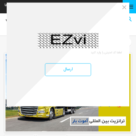
02152901901
02152901
شهرستان ها
تهران
صفحه نخست
صفحه نخست
ترانزیت و ترابر
ترانزیت از بندرعباس | آموت بار
ارسال