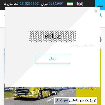
02152901901
02152901
شهرستان ها
تهران
صفحه نخست
صفحه نخست
ترانزیت و ترابر
باربری ترانزیت | حمل و نقل بین المللی اصفهان | آموت بار
ارسال