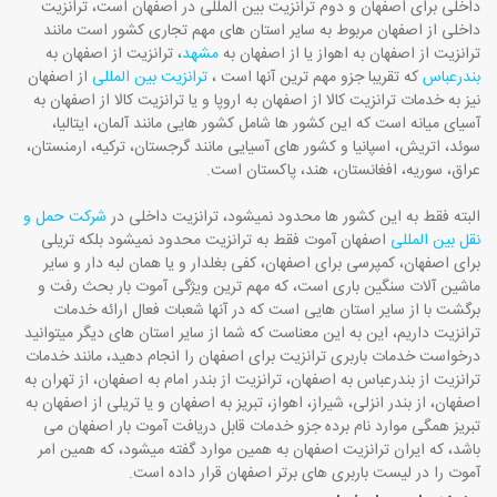
داخلی برای اصفهان و دوم ترانزیت بین المللی در اصفهان است، ترانزیت
داخلی از اصفهان مربوط به سایر استان های مهم تجاری کشور است مانند
ترانزیت از اصفهان به اهواز یا از اصفهان به
مشهد
، ترانزیت از اصفهان به
بندرعباس
که تقریبا جزو مهم ترین آنها است ،
ترانزیت بین المللی
از اصفهان
نیز به خدمات ترانزیت کالا از اصفهان به اروپا و یا ترانزیت کالا از اصفهان به
آسیای میانه است که این کشور ها شامل کشور هایی مانند آلمان، ایتالیا،
سوئد، اتریش، اسپانیا و کشور های آسیایی مانند گرجستان، ترکیه، ارمنستان،
عراق، سوریه، افغانستان، هند، پاکستان است.
البته فقط به این کشور ها محدود نمیشود، ترانزیت داخلی در
شرکت حمل و
نقل بین المللی
اصفهان آموت فقط به ترانزیت محدود نمیشود بلکه تریلی
برای اصفهان، کمپرسی برای اصفهان، کفی بغلدار و یا همان لبه دار و سایر
ماشین آلات سنگین باری است، که مهم ترین ویژگی آموت بار بحث رفت و
برگشت با از سایر استان هایی است که در آنها شعبات فعال ارائه خدمات
ترانزیت داریم، این به این معناست که شما از سایر استان های دیگر میتوانید
درخواست خدمات باربری ترانزیت برای اصفهان را انجام دهید، مانند خدمات
ترانزیت از بندرعباس به اصفهان، ترانزیت از بندر امام به اصفهان، از تهران به
اصفهان، از بندر انزلی، شیراز، اهواز، تبریز به اصفهان و یا تریلی از اصفهان به
تبریز همگی موارد نام برده جزو خدمات قابل دریافت آموت بار اصفهان می
باشد، که ایران ترانزیت اصفهان به همین موارد گفته میشود، که همین امر
آموت را در لیست باربری های برتر اصفهان قرار داده است.