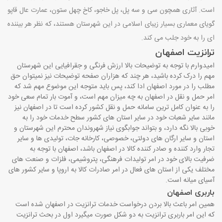
است. آثاری همچون سی و سه پل، پل خاجو، کاخ چهل ستون، عمارت عال قاپو
گویای معماری بسیار زیبای اسلامی در این شهرستان هستند، که نظر هر بیننده
ای را به خود جلب می کند.
ترانزیت اصفهان
امیدوارم با توجه به توضیحات بالا ارزش فرنگی و جقرافیایی این شهرستان
مهم را درک کرده باشید، هر چند که هزاران صفحه توضیحات نیز نمیتوان حق
مطلب را در مورد اصفهان ادا کند، پس باید متوجه این موضوع مهم شد که
امر حمل و نقل در اصفهان به چه میزان مهم است، و آموت بار تمام سعی خود
را به عنوان کامل ترین سامانه حمل و نقل کشور کرده است تا در اصفهان نیز
مانند سایر شعبات خود در سایر استان های کشور سطح خدمات خود را به
خوبی بالا نگه دارد، و بتواند جوابگوی نیاز شهروندان محترم این شهرستان و
استان و سایر ارگان های دولتی، خصوصی، کارخانه جات، تولیدی ها و سایر
تجار وارد کننده و صادر کننده کالا در اصفهان باشد، اصفهان با توجه به
ضرفیت بالای خود در امر تولیدات فرهنگی، پتروشیمی، فلزات و صنعت های
مختلف یکی از استان های فعال در امر صادرات کالا به اروپا و سایر کشور های
آسیای میانه است.
باربری اصفهان
همین امر باعث بالا بردن درخواست خدمات ترانزیت در اصفهان شده است
که این امر باربری ترانزیت به دو شکل صورت میگیرد اول در بحث ترانزیت