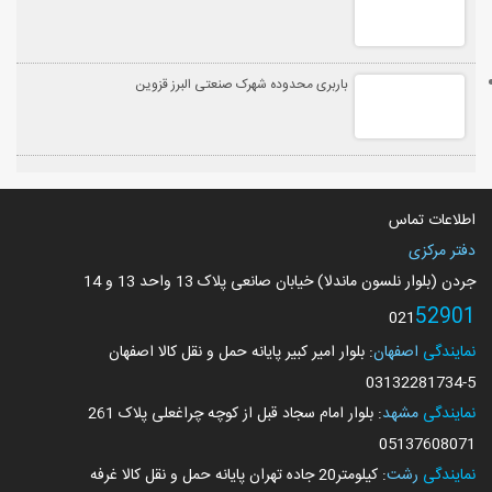
باربری محدوده شهرک صنعتی البرز قزوین
اطلاعات تماس
دفتر مرکزی
جردن (بلوار نلسون ماندلا) خیابان صانعی پلاک 13 واحد 13 و 14
52901
021
نمایندگی
اصفهان
: بلوار امیر کبیر پایانه حمل و نقل کالا اصفهان
03132281734
-5
نمایندگی
مشهد
: بلوار امام سجاد قبل از کوچه چراغعلی پلاک 261
05137608071
نمایندگی
رشت
: کیلومتر20 جاده تهران پایانه حمل و نقل کالا غرفه