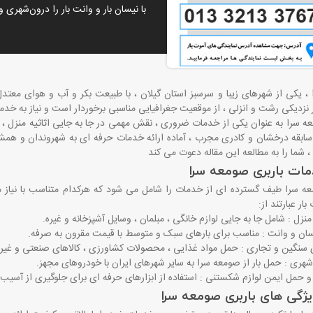
با نیسان بار و وانت بار را درون‌شهری و بین‌شهری، 32281735
 ، یکی از شهرهای زیبا و سرسبز استان گیلان ، با طبیعت بکر و آب ‌و هوای معت
 نزدیکی رشت و انزلی ، از موقعیت جغرافیایی مناسبی برخوردار است و نیاز به خدم
ه‌ سرا به عنوان یکی از خدمات ضروری ، نقش مهمی در جا به‌ جایی اثاثیه منزل ، بار
ا سابقه درخشان و کادری مجرب ، آماده ارائه خدمات حرفه ‌ای به شهروندان و هم
مات باربری صومعه سرا
عه سرا طیف گسترده ‌ای از خدمات را شامل می ‌شود که هرکدام متناسب با نیاز م
ار عبارتند از
:
منزل : شامل جا به‌ جایی لوازم خانگی ، مبلمان ، وسایل آشپزخانه و غیره.
یسان و وانت : مناسب برای بارهای سبک و متوسط با قیمت مقرون ‌به ‌صرفه.
 سنگین و تجاری : حمل مواد غذایی ، محصولات کشاورزی ، کالاهای صنعتی و غیره
‌شهری : حمل بار از صومعه‌ سرا به سایر شهرهای ایران با خودروهای مجهز.
و حمل ایمن لوازم شکستنی : استفاده از ابزارهای حرفه ‌ای برای جلوگیری از آسیب ‌
ویژگی‌ های باربری صومعه سرا