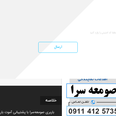
سایر خدمات
تماس با ما
ارسال
باربری صومعه سرا | 09114125735
خلاصه
باربری صومعه‌سرا با پشتیبانی آموت با