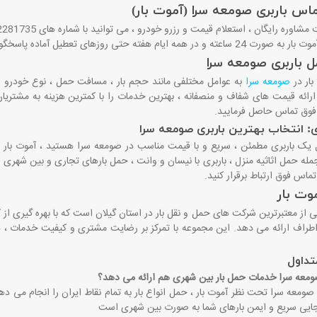
اس باربری صومعه سرا (آموت بار)
ره رایگان ، استعلام قیمت و رزرو خودرو ، می ‌توانید با شماره ‌های 03132281735 و 09112957582 تماس بگیرید.
همه ایام هفته حتی روزهای تعطیل آماده پاسخگویی به سوالات شما هستند
ل باربری صومعه سرا
بار در
صومعه ‌سرا
به عوامل مختلفی مانند حجم بار ، مسافت حمل ، نوع خودرو و 
 ارائه قیمت ‌های شفاف و منصفانه ، بهترین خدمات را با کمترین هزینه به مشتریان 
 فوق تماس حاصل فرمایید
.
: انتخاب بهترین باربری صومعه سرا
ل یک باربری مطمئن ، سریع و با قیمت مناسب در صومعه‌ سرا هستید ، آموت بار به
مله حمل اثاثیه منزل ، باربری با نیسان و وانت ، حمل بارهای تجاری و بین ‌شهری ر
تماس فوق ارتباط برقرار کنید
.
موت بار
 از معتبرترین شرکت‌ های حمل‌ و نقل بار در استان گیلان است که با بهره‌ گیری ا
طراف ارائه می ‌دهد. این مجموعه با تمرکز بر رضایت مشتری و کیفیت خدمات ، همو
تداول
صومعه سرا خدمات حمل بار بین ‌شهری هم ارائه می ‌دهد؟
ی صومعه سرا تحت نظر آموت بار ، حمل انواع بار به تمام نقاط ایران را انجام می ‌دهد
‌جایی سریع و ایمن بارهای شما به صورت بین ‌شهری است