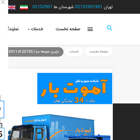
02152901
02152901901
تهران
شهرستان ها
صفحه نخست
خدمات
نمایندگی ها
صفحه نخست
خدمات
باربری صومعه سرا | 09114125735