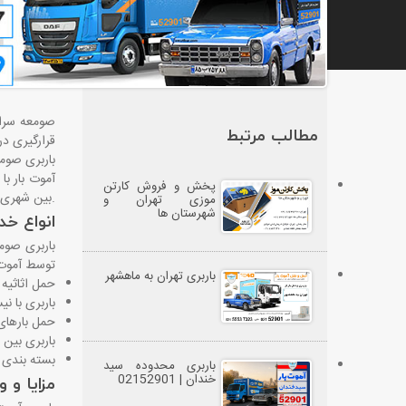
صومعه ‌سرا
مطالب مرتبط
قرارگیری در
باربری صومع
آموت بار ب
پخش و فروش کارتن
بین شهری ، شما را به مطالعه این مقاله دعوت می کند.
موزی تهران و
شهرستان ها
انواع خد
باربری صوم
توسط آموت ب
باربری تهران به ماهشهر
حمل اثاثیه 
باربری با ن
حمل بارهای
باربری بین 
بسته ‌بندی 
باربری محدوده سید
خندان | 02152901
مزایا و 