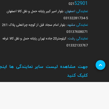
52901
021
نمایندگی
اصفهان
: بلوار امیر کبیر پایانه حمل و نقل کالا اصفهان
03132281734
-5
نمایندگی
مشهد
: بلوار امام سجاد قبل از کوچه چراغعلی پلاک 261
05137608071
نمایندگی
رشت
: کیلومتر20 جاده تهران پایانه حمل و نقل کالا غرفه
01332133767
جهت مشاهده لیست سایر نمایندگی ها اینجا
کلیک کنید