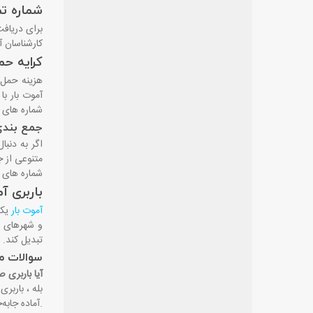
شماره تم
برای دریافت مشاو
کارشناسان آموت بار به صورت 24 ساعته و در 
کرایه حم
هزینه حمل 
آموت بار با
شماره ‌های
جمع ‌بندی
اگر به دنبا
متنوعی از ج
شماره ‌های 
باربری آ
آموت بار
یکی
و شهرهای ا
تبدیل کند
.
سوالات م
آیا باربری 
بله ، باربر
.
آماده جابه