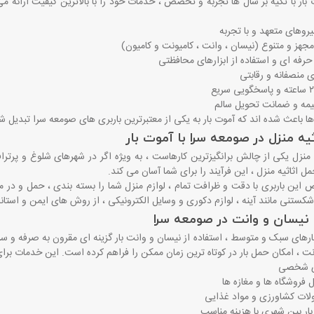
 بار با تکیه بر سال ‌ها تجربه و تخصص ، خدمات خود را با بالاترین کیفیت ارائه می‌ 
نیروهای متعهد و با تجربه
جهز و متنوع (نیسان ، وانت ، کامیونت و کامیون)
حرفه ‌ای و استفاده از ابزارهای محافظتی
 منصفانه و رقابتی
بیمه و ضمانت تحویل سالم
ها باعث شده ‌اند که آموت بار به یکی از معتبرترین باربری‌ های صومعه ‌سرا تبدیل ش
یه منزل در صومعه سرا با آموت بار
 منزل یکی از چالش ‌برانگیزترین کارهاست ، به ‌ویژه اگر در شهرهای شلوغ و پرتراف
ثاثیه منزل ، این فرآیند را برای شما آسان می ‌کند.
این باربری با دقت و ظرافت تمام ، لوازم منزل شما را بسته ‌بندی ، حمل و در م
کستنی مانند آینه ، لوازم دکوری و وسایل الکترونیکی ، از روش ‌های ایمن و استاند
ا نیسان و وانت در صومعه سرا
رهای سبک و متوسط ، استفاده از نیسان و وانت ‌بار گزینه ‌ای مقرون ‌به‌ صرفه و س
ت ، امکان حمل بار در کوتاه‌ ترین زمان ممکن را فراهم کرده است. این خدمات برای 
ی شخصی
 فروشگاه‌ ها و مغازه ‌ها
ات کشاورزی و مواد غذایی
 بار بین شهری با هزینه مناسب