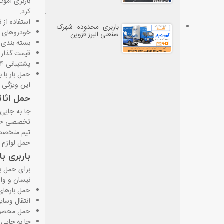
باربری آموت
کرد
:
استفاده از 
باربری محدوده شهرک
خودروهای م
صنعتی البرز قزوین
بسته ‌بندی 
قیمت‌ گذاری
پشتیبانی ۲۴ ساعته و پاسخگویی سریع
حمل بار با 
این ویژگی ‌
حمل اثاث
جا به ‌جایی
تخصصی حمل ا
تیم متخصص 
حمل لوازم ش
باربری ب
برای حمل با
نیسان و وان
حمل بارها
انتقال وسایل
حمل محصول
جا به ‌جایی