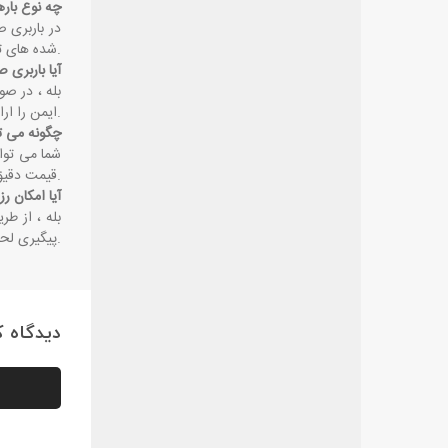
چه نوع باره
در باربری ص
.
‌شده ‌های 
آیا باربری 
بله ، در صو
.
ایمن را ارا
چگونه می ‌ت
شما می‌ توا
.
قیمت دقیق 
آیا امکان ر
بله ، از طر
.
پیگیری لحظه
دیدگاه کا