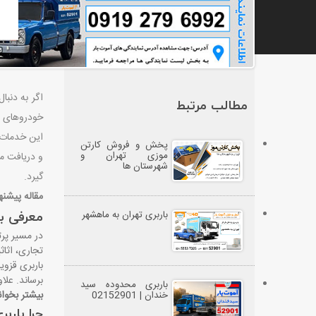
اگر به دنبا
مطالب مرتبط
خودروهای سب
این خدمات 
پخش و فروش کارتن
موزی تهران و
و دریافت م
شهرستان ها
گیرد
.
مقاله پیشن
باربری تهران به ماهشهر
معرفی با
در مسیر پرت
تجاری، اثاث
باربری قزوی
برساند. عل
باربری محدوده سید
بیشتر بخوان
خندان | 02152901
چرا بارب