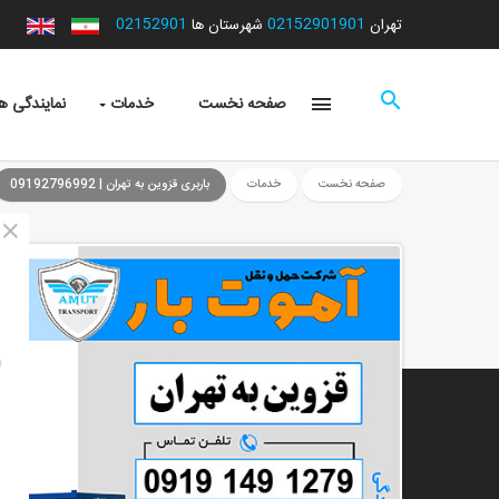
02152901
02152901901
تهران
شهرستان ها
صفحه نخست
خدمات
نمایندگی ها
صفحه نخست
خدمات
باربری قزوین به تهران | 09192796992