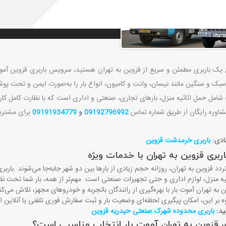
پوشش بیمه‌نامه و بارنامه رسمی. تماس: 192796992
ل یک باربری مطمئن و سریع از قزوین به تهران هستید، سرویس باربری قزوین آموت با
ک و سنگین مانند نیسان، وانت و کامیون، انواع بار را به‌صورت ایمن و تحت پوشش
شامل حمل اثاثیه منزل، بارهای تجاری، صنعتی و اداری است که با نظارت کامل کار
شاوره رایگان از طریق شماره تماس
09192796992
و
09191934779
برای مشتریا
هادی:
باربری خرمدشت قزوین
ربری قزوین به تهران با خدمات ویژه
ردد قزوین به تهران، روزانه حجم زیادی از بارها بین دو شهر جابه‌جا می‌شوند
.
باربر
یه منزل، لوازم اداری و حتی تجهیزات صنعتی است. مهم‌تر از همه، بار شما تحت نظا
ن به تهران آموت بار با بهره‌گیری از رانندگان باتجربه و خودروهای مجهز، تلاش می‌کند
اوه بر این، امکان پیگیری لحظه‌ای وضعیت بار و ثبت سفارش فوری تلفنی یا آنلای
ید:
باربری محدوده شهرک صنعتی حیدریه قزوین
ری قزوین به تهران آموت بار انتخاب مناسبی است؟