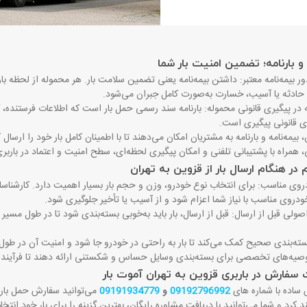
 و بارنامه؛ تضمین امنیت بار شما
بیمه‌نامه معتبر: داشتن بیمه‌نامه یعنی تضمین سلامت بار. هر محموله از لحظه ب
ه حادثه یا آسیب، خسارت به‌صورت کامل جبران می‌شود
.
 در پیگیری قانونی محموله: بارنامه سند رسمی حمل بار است که اطلاعات فرستنده، 
ی قانونی پیگیری است
.
ن، بیمه‌نامه و بارنامه به مشتریان امکان می‌دهند تا با اطمینان کامل بار خود را ار
 همراه با پشتیبانی تلفنی و امکان پیگیری لحظه‌ای، سطح امنیت و اعتماد در باربری ق
در هنگام ارسال بار از قزوین به تهران
وی مناسب: برای انتخاب نوع خودرو، وزن و حجم بار بسیار اهمیت دارد. کارشناسان 
خودروی مناسب با نیاز شما اعزام شود و از آسیب یا تأخیر جلوگیری شود
.
صولی قبل از ارسال: قبل از ارسال، بار باید به‌خوبی بسته‌بندی شود تا در طول مسیر 
ه‌بندی صحیح کمک می‌کند تا بار به راحتی در خودرو جا شود و امنیت آن در طول مس
وصیه‌های تخصصی برای بسته‌بندی وسایل حساس و شکستنی ارائه دهند تا فرآیند حمل
سفارش در باربری قزوین به تهران آموت بار
 ساده با شماره های
09192796992
و
09191934779
می‌توانید سفارش حمل بار خ
د کرد و شما می‌توانید با دریافت مشاوره رایگان، بهترین گزینه را برای بار خود انتخا