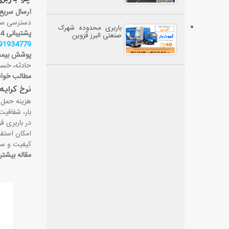
ارسال سریع 
دسترسی سریع
باربری محدوده شهرک
پشتیبانی 24 ساعته:
صنعتی البرز قزوین
91934779
پوشش بیمه‌ن
حادثه، خسا
مطالب خوا
نرخ کرایه
هزینه حمل ب
بار، شفافیت
در باربری ق
امکان استفا
کیفیت و سر
مقاله بیشتر