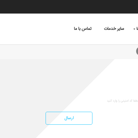
سایر خدمات
تماس با ما
باربری قزوین به تهران | 2796992
ارسال
خلاصه
باربری قزوین به تهران آموت بار با ن