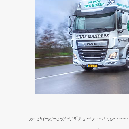
 تهران حدود 152 کیلومتر است و در شرایط عادی، بار در کمتر از 3 ساعت به مقصد می‌رسد. مسیر اصلی از آزادراه قزوین–کرج–تهران عبور