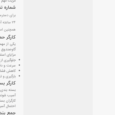
مزیت مهم آم
شماره تم
برای دسترس
۲۴ ساعته آماده پاسخگویی به مشتریان هستند. از طریق تماس تلفنی می‌توانید درخواست
همچنین امک
کارگر حم
یکی از مهم 
گاوصندوق یا
مزایای استفا
جلوگیری از
سرعت و دقت
کاهش فشار 
بارگیری و ت
کارگر بس
بسته ‌بندی
آسیب شوند. 
کارگران بست
احتمال آسی
جمع ‌بند