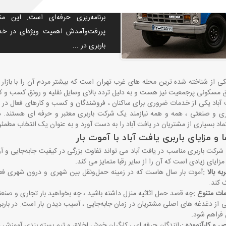
باربری در یافت‌آباد تنها یک جابه‌
برنامه‌ریزی حرفه‌ای است. این م
پررفت‌وآمدش اهمیت ویژه‌ای در خد
باربری در ...
کی از شناخته ‌شده ‌ترین محله ‌های غرب تهران است که بیشتر مردم آن را با بازار 
 مسکونی پرجمعیت نیز هست و به دلیل تردد بالای وسایل نقلیه و رونق کسب ‌و کار
 آباد یکی از خدمات ضروری برای ساکنان ، فروشندگان و کسب ‌و کارهای فعال در این
ری و صنعتی ، همه و همه نیازمند یک شرکت باربری معتبر و حرفه ‌ای هستند. در
ماد بسیاری از مشتریان در یافت آباد را به دست آورد و به عنوان یک انتخاب مطم
 و مزایای باربری یافت آباد با آموت بار
رکت باربری مناسب در یافت آباد می ‌تواند تفاوت بزرگی در کیفیت جابه‌جایی و آ
مزایای زیادی است که آن را از سایر رقبا متمایز می ‌کند
.
ه بالا
:
آموت بار سال ‌هاست که در زمینه حمل‌ونقل بین شهری و درون شهری فعا
 کند
.
ت متنوع
:
چه قصد حمل اثاثیه منزل داشته باشید ، چه بخواهید بار تجاری و صنعتی
 از دغدغه‌ های اصلی مشتریان در زمان جابه‌جایی ، آسیب دیدن بار است. در باربر
 فراهم شود
.
 و کارآزموده
:
رانندگان حرفه ‌ای ، کارگران خوش ‌اخلاق و تیم بسته ‌بندی آموزش ‌