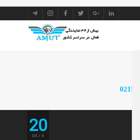
20
04
6