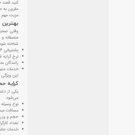
کنید قصد خر
مقرون ‌به‌ 
مزیت مهم وا
بهترین ب
وقتی صحبت 
منصفانه و پ
شناخته شود
پشتیبانی ۲۴ ساعته
نرخ کرایه ش
رانندگان م
خدمات متنوع
این ویژگی‌ 
کرایه حم
یکی از دغدغ
می‌شود
:
نوع وسیله نق
مسافت مبدا
حجم و وزن 
تعداد کارگرا
خدمات جانبی