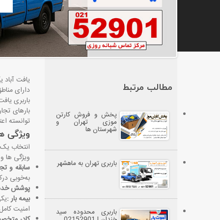
یافت آباد ی
مطالب مرتبط
دارای مناطق
باربری یافت
بارهای تجا
پخش و فروش کارتن
توانسته اعت
موزی تهران و
شهرستان ها
ویژگی‌ ها
انتخاب یک ش
ویژگی ‌ها و 
باربری تهران به ماهشهر
سابقه و تجرب
به‌خوبی درک
پوشش خدما
بیمه بار
:
یکی
امنیت کامل
باربری محدوده سید
کادر متخصص
خندان | 02152901