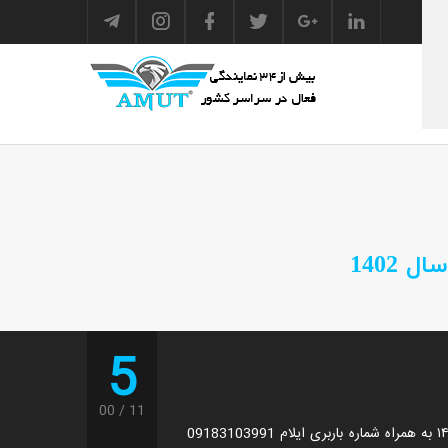
 1402
5
00
11
هزینه و تعرفه باربری ایلام در سال ۱۴۰۲ به همراه شماره باربری ایلام 09183103991