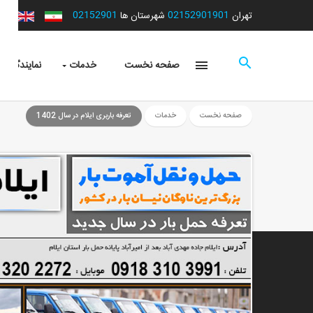
02152901
02152901901
تهران
شهرستان ها
صفحه نخست
خدمات
نمایندگی ها
صفحه نخست
خدمات
تعرفه باربری ایلام در سال 1402