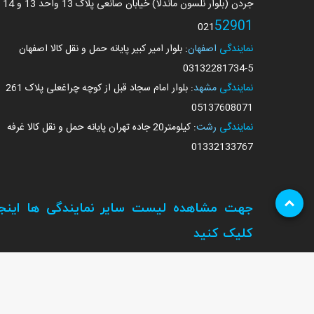
جردن (بلوار نلسون ماندلا) خیابان صانعی پلاک 13 واحد 13 و 14
52901
021
نمایندگی
اصفهان
: بلوار امیر کبیر پایانه حمل و نقل کالا اصفهان
03132281734
-5
نمایندگی
مشهد
: بلوار امام سجاد قبل از کوچه چراغعلی پلاک 261
05137608071
نمایندگی
رشت
: کیلومتر20 جاده تهران پایانه حمل و نقل کالا غرفه
01332133767
جهت مشاهده لیست سایر نمایندگی ها اینجا
کلیک کنید