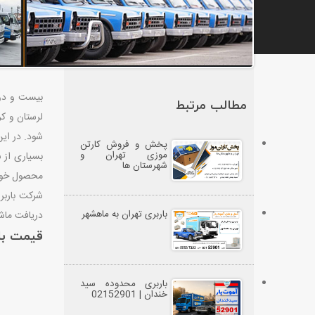
بیست و دوم
مطالب مرتبط
لرستان و ک
شود. در این مقا
پخش و فروش کارتن
موزی تهران و
بسیاری از ش
شهرستان ها
محصول خود ب
شرکت باربر
باربری تهران به ماهشهر
دریافت ماشی
قیمت بارب
باربری محدوده سید
خندان | 02152901