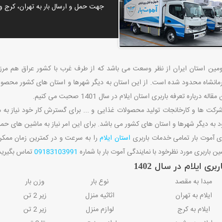
جهت حمل و ارسال بار به تهران، کرج و 
ین استان ایران از نظر وسعت می باشد که از طرف غرب با کشور عراق هم مرز 
رمانشاه محدود شده است. از این استان به دیگر شهرها و استان های کشور محصولات
له درباره تعرفه باربری استان ایلام در سال 1401 صحبت می کنیم.
رکت ها و کارخانجات تولید محصولات غذایی و ... برای گسترش کار خود نیاز به مع
ه دیگر شهرها و استان های کشور می باشد. برای این امر نیاز به ماشین های حمل 
ی آموت بار تمامی خدمات باربری
استان ایلام
را به سرعت و در کمترین زمان ممکن 
ن باربری مورد نظرخود با نمایندگی آموت بار با شماره
09183103991
تماس بگیرید
ری ایلام در سال 1402
مبدا به مقصد
نوع بار
وزن بار
ایلام به تهران
اثاثیه منزل
زیر 2 تن
ایلام به کرج
لوازم منزل
زیر 2 تن