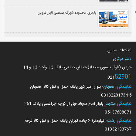
باربری محدوده شهرک صنعتی البرز قزوین
اطلاعات تماس
دفتر مرکزی
جردن (بلوار نلسون ماندلا) خیابان صانعی پلاک 13 واحد 13 و 14
52901
021
نمایندگی
اصفهان
: بلوار امیر کبیر پایانه حمل و نقل کالا اصفهان
03132281734
-5
نمایندگی
مشهد
: بلوار امام سجاد قبل از کوچه چراغعلی پلاک 261
05137608071
نمایندگی
رشت
: کیلومتر20 جاده تهران پایانه حمل و نقل کالا غرفه
01332133767