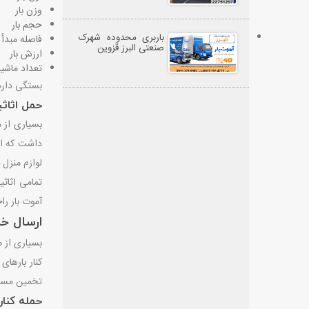
وزن بار
حجم بار
باربری محدوده شهرک
فاصله مبدأ 
صنعتی البرز قزوین
ارزش بار
تعداد ماشین
بستگی دارد
حمل اثاثی
بسیاری از م
داشت که اث
لوازم منزل 
تمامی اثاثی
آموت بار را
ارسال خر
بسیاری از 
کنار بارهای
تخمین مسافت
حمله کنا