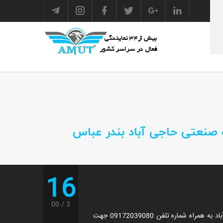
 صنعتی حاجی آباد بندر عباس
16
00
3
باربری محدوده شهرک صنعتی حاجی آباد به همراه شماره تلفن 09172039080 جهت