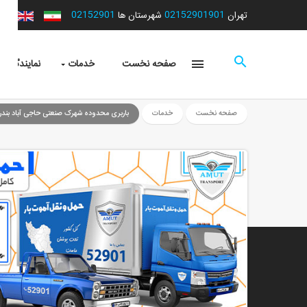
02152901
02152901901
تهران
شهرستان ها
صفحه نخست
خدمات
نمایندگی ها
صفحه نخست
خدمات
باربری محدوده شهرک صنعتی حاجی آباد بندر