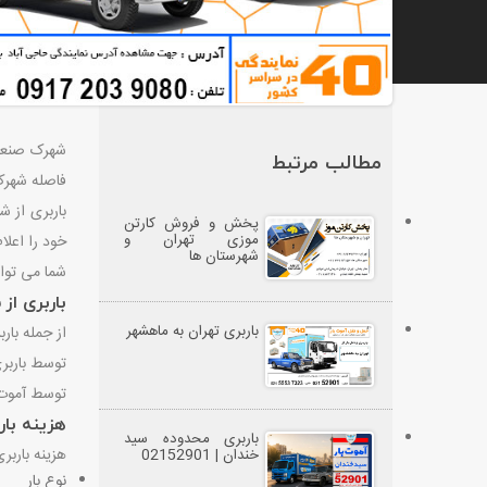
شهرک صنعتی
مطالب مرتبط
فاصله شهرک صنعت
باربری از 
پخش و فروش کارتن
موزی تهران و
خود را اعلام
شهرستان ها
شما می توان
باربری از
باربری تهران به ماهشهر
توسط باربری
توسط آموت ب
هزینه بار
باربری محدوده سید
هزینه بارب
خندان | 02152901
نوع بار