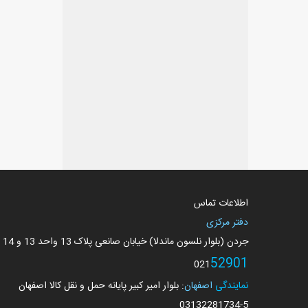
اطلاعات تماس
دفتر مرکزی
جردن (بلوار نلسون ماندلا) خیابان صانعی پلاک 13 واحد 13 و 14
52901
021
نمایندگی
اصفهان
: بلوار امیر کبیر پایانه حمل و نقل کالا اصفهان
03132281734
-5