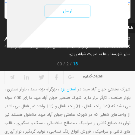
ارسال
خلاصه
شماره تلفن باربری های شهرک صنعتی حسن آباد یزد و شرکت حمل بار
09133898476 جهت حمل و ارسال بار با نیسان بار و حمل بار با خاور از یزد به
سایر شهرستان ها به صورت شبانه روزی
18
00
2
اشتراک گذاری
شهرک صنعتی جهان آباد میبد در
استان یزد
، بزرگراه یزد- میبد ، بلوار نسترن ،
بلوار صنعت ، کارگر قرار دارد. شهرک صنعتی جهان آباد میبد دارای 600 سوله
می باشد که 143 واحد فعال ، 31واحد فعال و 113 واحد غیر فعال می باشد.
از واحدهای شغلی که در شهرک صنعتی جهان آباد میبد مشغول هستند کی
توان به صنایع کاشی و سرامیک ، مصالح ساختمانی ، سنگ و سنگبری ، قالب
های کاشی و سرامیک ، فروش انواع رنگ نساجی ، تولید گردگیر ، نوار آبیاری