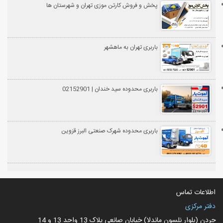
پخش و فروش کارتن موزی تهران و شهرستان ها
باربری تهران به ماهشهر
باربری محدوده سید خندان | 02152901
باربری محدوده شهرک صنعتی البرز قزوین
اطلاعات تماس
دفتر مرکزی
جردن (بلوار نلسون ماندلا) خیابان صانعی پلاک 13 واحد 13 و 14