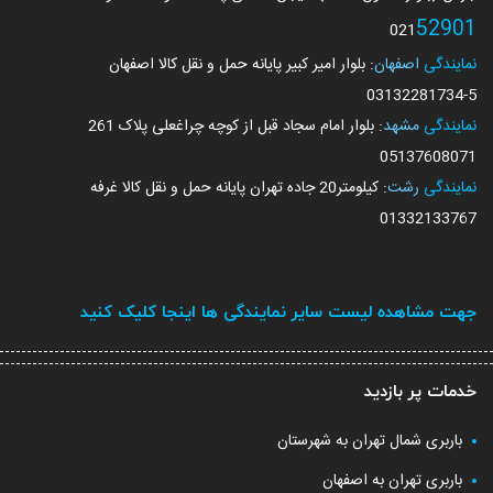
52901
021
نمایندگی
اصفهان
: بلوار امیر کبیر پایانه حمل و نقل کالا اصفهان
03132281734
-5
نمایندگی
مشهد
: بلوار امام سجاد قبل از کوچه چراغعلی پلاک 261
05137608071
نمایندگی
رشت
: کیلومتر20 جاده تهران پایانه حمل و نقل کالا غرفه
01332133767
جهت مشاهده لیست سایر نمایندگی ها اینجا کلیک کنید
خدمات پر بازدید
باربری شمال تهران به شهرستان
باربری تهران به اصفهان