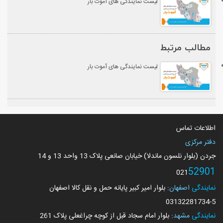
لیست نمایندگی های آموت بار
مطالب مرتبط
لیست نمایندگی های آموت بار
اطلاعات تماس
دفتر مرکزی
جردن (بلوار نلسون ماندلا) خیابان صانعی پلاک 13 واحد 13 و 14
52901
021
نمایندگی
اصفهان
: بلوار امیر کبیر پایانه حمل و نقل کالا اصفهان
03132281734
-5
نمایندگی
مشهد
: بلوار امام سجاد قبل از کوچه چراغعلی پلاک 261