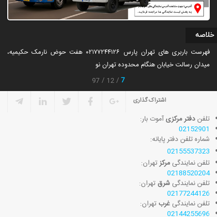
خلاصه
فهرست باربری های تهران پارس ۰۲۱۷۷۲۴۴۱۲۶ هفت حوض نارمک حکیمیه،
میدان رسالت خیابان هنگام محدوده تهران نو
7
97
12
اشتراک گذاری
تلفن
دفتر مرکزی
آموت بار
:
02152901
شماره تلفن دفتر پایانه:
02155537323
تلفن نمایندگی
مرکز
تهران:
02188520204
:تلفن نمایندگی
شرق
تهران
02177244126
تلفن نمایندگی
غرب
تهران:
02144255696