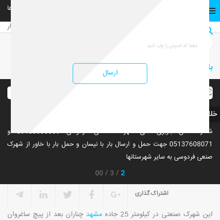
02152901901
02152901
شهرستان ها
تهران
صفحه نخست
صفحه نخست
خدمات
باربری محدوده شهرک صنعتی فردوسی
باربری محدوده شهرک صنعتی فردوسی
ارسال
خلاصه
شماره تلفن باربری های شهرک صنعتی فردوسی 09156665639 و
05137608071 جهت حمل و ارسال بار با نیسان و حمل بار با خاور از شهرک
صنعی فردوسی به سایر شهرستانها
2
00
3
اشتراک گذاری
این شهرک صنعتی در کیلومتر 25 جاده
مشهد
چناران بعد از پیچ ساغروان