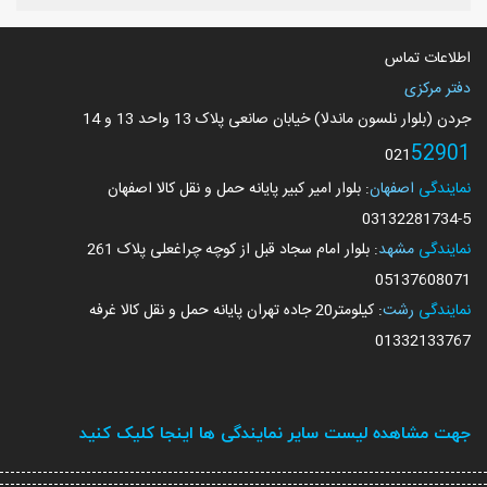
اطلاعات تماس
دفتر مرکزی
جردن (بلوار نلسون ماندلا) خیابان صانعی پلاک 13 واحد 13 و 14
52901
021
نمایندگی
اصفهان
: بلوار امیر کبیر پایانه حمل و نقل کالا اصفهان
03132281734
-5
نمایندگی
مشهد
: بلوار امام سجاد قبل از کوچه چراغعلی پلاک 261
05137608071
نمایندگی
رشت
: کیلومتر20 جاده تهران پایانه حمل و نقل کالا غرفه
01332133767
جهت مشاهده لیست سایر نمایندگی ها اینجا کلیک کنید