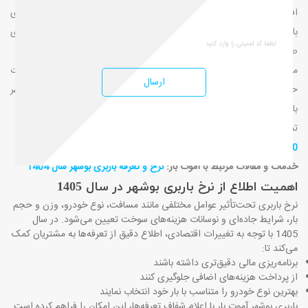
افزایش حجم مبادلات، رشد پروژه‌های عمرانی و جابه‌جایی‌های بین‌شهری
باعث شده است که آگاهی از نرخ و تعرفه باربری بوشهر در سال 1405 برای
صاحبان بار اهمیت ویژه‌ای داشته باشد.
مجموعه آموت بار با تمرکز بر شفافیت قیمت، امنیت بار و ارائه خدمات
ارسال
حرفه‌ای، تلاش می‌کند انتخابی مطمئن برای متقاضیان حمل بار در بوشهر
باشد
.
تماس مستقیم با باربری بوشهر آموت بار
:
09173505563
-
09172039080
خدمات و مقالات مرتبط با آموت بار:
نرخ و تعرفه باربری بوشهر سال 1404​
اهمیت اطلاع از نرخ باربری بوشهر در سال 1405
نرخ باربری تحت‌تأثیر عوامل مختلفی مانند مسافت، نوع خودرو، وزن و حجم
بار، شرایط جاده‌ای و نوسانات هزینه‌های سوخت تعیین می‌شود. در سال
1405 با توجه به تغییرات اقتصادی، اطلاع دقیق از تعرفه‌ها به مشتریان کمک
می‌کند تا
:
برنامه‌ریزی مالی دقیق‌تری داشته باشند
از پرداخت هزینه‌های اضافی جلوگیری کنند
بهترین نوع خودرو را متناسب با بار خود انتخاب نمایند
باربری بوشهر آموت بار با اعلام شفاف تعرفه‌ها، این امکان را فراهم کرده است