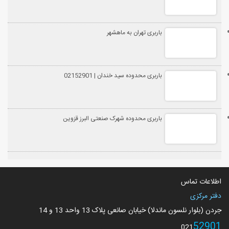
باربری تهران به ماهشهر
باربری محدوده سید خندان | 02152901
باربری محدوده شهرک صنعتی البرز قزوین
اطلاعات تماس
دفتر مرکزی
جردن (بلوار نلسون ماندلا) خیابان صانعی پلاک 13 واحد 13 و 14
52901
021