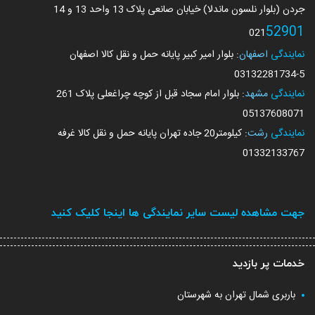
جردن (بلوار نلسون ماندلا) خیابان صانعی پلاک 13 واحد 13 و 14
52901
021
نمایندگی
اصفهان
: بلوار امیر کبیر پایانه حمل و نقل کالا اصفهان
03132281734
-5
نمایندگی
مشهد
: بلوار امام سجاد قبل از کوچه چراغعلی پلاک 261
05137608071
نمایندگی
رشت
: کیلومتر20 جاده تهران پایانه حمل و نقل کالا غرفه
01332133767
جهت مشاهده لیست سایر نمایندگی ها اینجا کلیک کنید
خدمات پر بازدید
باربری شمال تهران به شهرستان