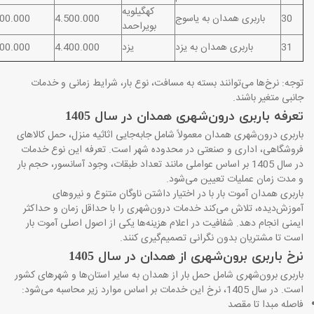
کهگیلویه
30
باربری همدان به یاسوج
4.500.000
500.000
بویراحمد
31
باربری همدان به یزد
یزد
4.400.000
000.000
توجه: نرخ‌ها می‌توانند بسته به مسافت، نوع بار، شرایط زمانی و خدمات
جانبی متغیر باشند.
تعرفه باربری درون‌شهری همدان در سال 1405
باربری درون‌شهری همدان معمولاً شامل جابه‌جایی اثاثیه منزل، حمل کالاهای
فروشگاهی، اداری و صنعتی در محدوده شهر است. تعرفه این نوع خدمات
در سال 1405 بر اساس عواملی مانند تعداد طبقات، وجود آسانسور، حجم بار
و مدت زمان عملیات تعیین می‌شود.
باربری همدان آموت بار با در اختیار داشتن ناوگان متنوع و نیروهای
آموزش‌دیده، تلاش می‌کند خدمات درون‌شهری را با حداقل زمان و حداکثر
ایمنی انجام دهد. شفافیت در اعلام هزینه‌ها یکی از اصول اصلی آموت بار
است تا مشتریان بدون نگرانی تصمیم‌گیری کنند.
نرخ باربری برون‌شهری از همدان در سال 1405
باربری برون‌شهری شامل حمل بار از همدان به سایر استان‌ها و شهرهای کشور
است. در سال 1405، نرخ این خدمات بر اساس موارد زیر محاسبه می‌شود:
فاصله مبدا تا مقصد