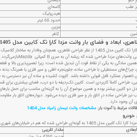
 جلو
دیسکی
ز عقب
کاسه‌ای
هیدرولیک
حدود 60 لیتر
بنزین
شین
2
نفر
هری، ابعاد و فضای بار وانت مزدا کارا تک کابین مدل 1405
وانت مزدا کارا تک کابین مدل 1405 از نظر طراحی ظاهری، همچنان وفادار 
می وانت‌های مزدا طراحی شده که ریشه آن به سری
B
کمپانی
Mazda
بازمی‌گردد.
مین سادگی به یکی از نقاط قوت آن تبدیل شده است؛ زیرا تعمیرپذیری بالا و قطعا
و، چراغ‌های مستطیلی با طراحی ساده، جلوپنجره افقی و سپر فلزی یا هم‌رنگ بدنه
ناهموار عملکرد قابل قبولی داشته باشد. کاپوت کشیده و ساده آن نیز دسترسی به ق
نبی، طراحی کاملاً کاربردی است. کابین تک‌ردیفه با دو درب، فضای بیشتری برای 
 دو کابین بیشتر بوده و همین موضوع آن را به گزینه‌ای مناسب برای حمل بارهای 
 نیز طراحی ساده درِ اتاق بار و سپر فلزی دیده می‌شود. دیواره‌های اتاق بار مقاوم
 آن وجود دارد
.
لات مرتبط با آموت بار:
مشخصات وانت نیسان زامیاد مدل 1404
 خودرو
ه‌ای طراحی شده که هم در خیابان‌های شهری قابلیت مانور داشته باشد و هم بتواند بار قابل توجهی حمل کند
عادی
مقدار تقریبی
حدود 4760 میلی‌متر