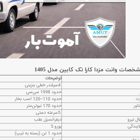
صات وانت مزدا کارا تک کابین مدل 1405
توضیحات
4
سیلندر خطی بنزینی
حدود 1998 سی‌سی
رت
حدود 110–120 اسب بخار
اور
حدود 170 نیوتن‌متر
5
سرعته دستی
ل نیرو
دیفرانسیل عقب
لایندگی
یورو 5
حدود 1 تن (بسته به تیپ)