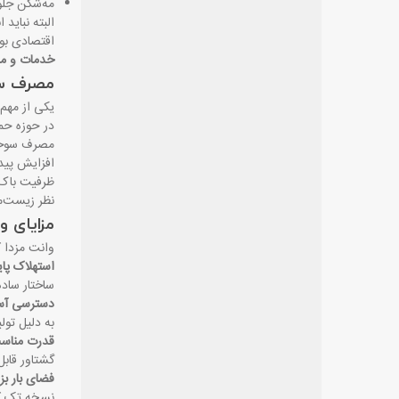
مه‌شکن جلو
البته نباید
اقتصادی ب
خدمات و مقا
مصرف سوخ
در حوزه حمل‌ونقل فعالیت دارند
افزایش پیدا
نظر زیست‌م
مزایای وا
وانت مزدا ک
استهلاک پا
ساختار ساده
دسترسی آسا
به دلیل تول
قدرت مناسب
گشتاور قاب
فضای بار بز
نسخه تک کا