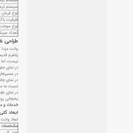
سیستم ترمز
سیستم ترم
نوع فرمان
ظرفیت باک
نوع سوخت
تعداد سرن
طراحی ظا
پلتفرم قدی
نیست، اما ه
در نمای جل
در مسیرهای 
در نمای جا
نسبت به مدل
در نمای عقب
یخچالی روی
خدمات و مقا
ابعاد کلی
ابعاد وانت مزدا کارا تک کابین مدل 1405 به گون
مشخصات اب
طول کلی