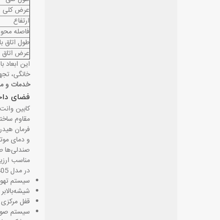
عرض کلی
ارتفاع
فاصله محو
طول اتاق با
عرض اتاق ب
این ابعاد ب
خانگی، تجه
خدمات و مقا
فضای داخل
مقاوم ساخت
فرمان هیدر
و دمای موت
صندلی‌ها طر
مناسب ارزی
در مدل 1405 معمولاً امکاناتی مانند موارد زیر دیده می‌شود
سیستم تهوی
شیشه‌بالابر
قفل مرکزی
سیستم صوت