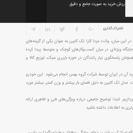
اد و ارزش خرید به صورت جامع و دقیق.
اشتراک گذاری
این میان، وانت مزدا کارا تک کابین به عنوان یکی از گزینه‌های
 جایگاه ویژه‌ای در میان کسب‌وکارهای کوچک و متوسط پیدا کرده
بل، همچنان پاسخگوی نیاز رانندگان در حوزه باربری سبک، توزیع کالا و
ید آن در ایران توسط شرکت گروه بهمن انجام می‌شود. این خودرو
ت. مدل تک کابین به دلیل فضای بار بیشتر و وزن کمتر، بیشتر مورد
له به صورت کامل به بررسی مشخصات وانت مزدا کارا تک کابین مدل 1405 می‌پردازیم. ابتدا توضیح جامعی درباره ویژگی‌های فنی و ظاهری ارائه
ی به اطلاعات داشته باشید
.
 بر پایه یک موتور 4 سیلندر خطی طراحی شده که تمرکز آن بیشتر بر دوام، سادگی ساختار و هزینه نگهداری پایین