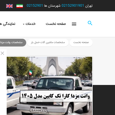
02152901
02152901901
تهران
شهرستان ها
صفحه نخست
خدمات
نمایندگی ها
صفحه نخست
مشخصات ماشین آلات حمل بار
مشخصات وانت مزدا کار