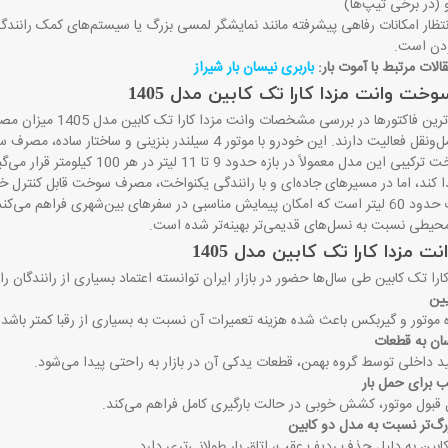
 (در برخی تیپ‌ها)
 انتظار امکانات رفاهی پیشرفته مانند نمایشگر لمسی بزرگ یا سیستم‌های کمک رانن
ودن است
.
لات مرتبط با آموت بار:
باربری نیسان بار شیراز
ت وانت مزدا کارا تک کابین مدل 1405
یکی از مهم‌ترین فاکت
. این خودرو با موتور 4 سیلندر بنزینی و ساختار ساده، مصرف سوختی نسبتاً اقتصادی در کلاس وانت‌های یک‌تنی دارد
مصرف سوخت ترکیبی این مدل معمولاً
 کند، اما در مسیرهای جاده‌ای و با رانندگی یکنواخت، مصرف سوخت قابل کنترل خ
حیطی نسبت به نسل‌های قدیمی‌تر بهینه‌تر شده است
.
نت مزدا کارا تک کابین مدل 1405
ارا تک کابین طی سال‌ها حضور در بازار ایران توانسته اعتماد بسیاری از رانندگان را
یین
 موتور و گیربکس باعث شده هزینه تعمیرات آن نسبت به بسیاری از رقبا کمتر باشد
.
ن به قطعات
ید داخلی توسط گروه بهمن، قطعات یدکی آن در بازار به راحتی پیدا می‌شود
.
 برای حمل بار
ل قبول موتور، کشش خوبی در حالت بارگیری کامل فراهم می‌کند
.
رگ‌تر نسبت به مدل دو کابین
بین به دلیل حذف ردیف عقب، اتاق بار طولانی‌تری دارد
.