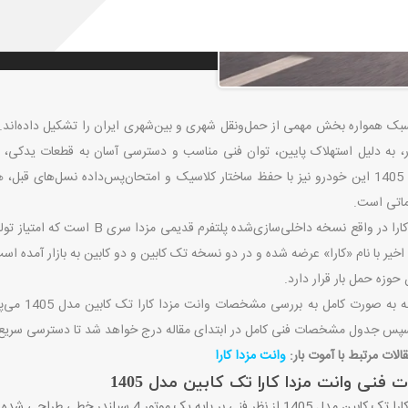
سوخت، ظرفیت بار، مزایا و معایب، ابع
ک همواره بخش مهمی از حمل‌ونقل شهری و بین‌شهری ایران را تشکیل داده‌اند. در 
ازار، به دلیل استهلاک پایین، توان فنی مناسب و دسترسی آسان به قطعات یدکی،
است. مدل 1405 این خودرو نیز با حفظ ساختار کلاسیک و امتحان‌پس‌داده نسل‌های ق
اتی است
.
کارا در واقع نسخه داخلی‌سازی‌شده پلتفرم قدیمی مزدا سری
B
است که امتیاز تول
اخیر با نام «کارا» عرضه شده و در دو نسخه تک کابین و دو کابین به بازار آمده اس
 حوزه حمل بار قرار دارد
.
در این مقا
پس جدول مشخصات فنی کامل در ابتدای مقاله درج خواهد شد تا دسترسی سریع‌تر
لات مرتبط با آموت بار:
وانت مزدا کارا​
نی وانت مزدا کارا تک کابین مدل 1405
وانت مزدا کارا تک کابین مدل 1405 از نظر فنی