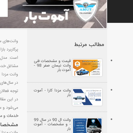
وانت‌های سب
مطالب مرتبط
پرکاربرد ب
قیمت و مشخصات فنی
وانت نیسان صفر 98 -
مشاغل خدم
آموت بار
وانت مزدا 
در سال‌های 
وانت مزدا کارا - آموت
توجه فعالان
بار
می‌شود و س
خدمات و مقا
وانت ال 90 در سال 99
- و مشخصات - آموت
مشخصات ف
بار