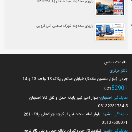
باربری محدوده سید خندان | 02152901
باربری محدوده شهرک صنعتی البرز قزوین
اطلاعات تماس
دفتر مرکزی
جردن (بلوار نلسون ماندلا) خیابان صانعی پلاک 13 واحد 13 و 14
52901
021
نمایندگی
اصفهان
: بلوار امیر کبیر پایانه حمل و نقل کالا اصفهان
03132281734
-5
نمایندگی
مشهد
: بلوار امام سجاد قبل از کوچه چراغعلی پلاک 261
05137608071
نمایندگی
رشت
: کیلومتر20 جاده تهران پایانه حمل و نقل کالا غرفه