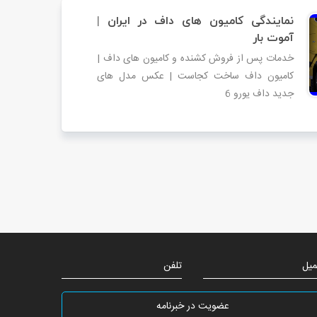
نمایندگی کامیون های داف در ایران |
آموت بار
خدمات پس از فروش کشنده و کامیون های داف |
کامیون داف ساخت کجاست | عکس مدل های
جدید داف یورو 6
میل
تلفن
عضویت در خبرنامه