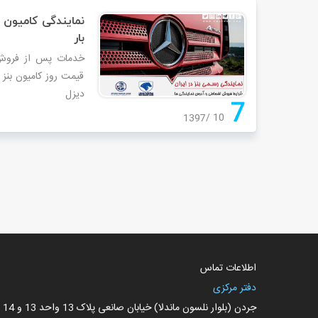
نمایندگی کامیون ه
بار
خدمات پس از فروش ک
قیمت روز کامیون بنز
دیزل
7
10
1397
اطلاعات تماس
دفتر مرکزی
جردن (بلوار نلسون ماندلا) خیابان صانعی پلاک 13 واحد 13 و 14