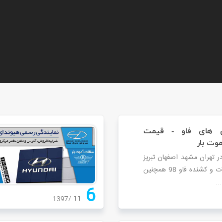
ون های فاو - قیمت
ر تهران مشهد اصفهان تبریز
و کرج قیمت محصولات و کشنده فاو 98 همچنین
..
6
11
1397