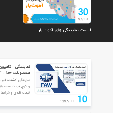
30
10
97
لیست نمایندگی های آموت بار
نمایندگی کامی
محصولات faw - آموت بار
نمایندگی کشنده فاو د
قیمت نقدی و شرایط .
10
11
1397