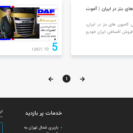
ای بنز در ایران | آموت
امیون های بنز در ایران،
 فروش اقساطی ایران خودرو
5
10
1397
1
ای
خدمات پر بازدید
باربری شمال تهران به