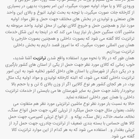
ورودی کالا و یا مواد اولیه صورت میگیرد، این امر بصورت بدیهی در بسیاری
از کارخانه جات صورت میگیرد، با توجه به بحث تولید انبوغ و بالای این واحد
های صنعتی و تولیدی در بخش های مختلف جهت حمل و نقل مواد اولیه
مورد نیاز و همچنین حمل و خروج کالای نهایی از محل تولید واحد مربوطه به
ماشین آلات سنگین حمل بار نیاز پیدا می کند که در اینجا به این شکل خدمات
ترانزیت کالا گفته می شود که بصورت داخلی و همچنین بصورت خارجی یا
همان بین المللی صورت میگیرد، که ما امروز قصد داریم به بخش داخلی
ترانزیت بپردازیم.
همان طور که در بالا با نحوه مورد استفاده واقع شدن
ترانزیت
آشنا شدید،
خوب زمانی که کالای مورد نظر جهت حمل از یکی از استان های کشور بارگیری
و در یکی دیگر از شهرستان یا استان های داخل کشور تخلیه شود به این امور
ترانزیت داخلی گفته می شود، که البته کارخانه تولیدی و مواد اولیه یک مثال
بود، در هر کجای کشور هر نوع کالایی اگر از وزن بالای 6 تن و یا حجم بالا
برخوردار باشد جهت حمل به سایر شهرستان ها می بایستی از خدمات ترانزیت
داخلی یا همان عبور داخلی استفاده نماید.
حالا به نسبت بار مورد نظر نوع ماشین ترانزیتی مورد نظر هم متفاوت می
باشد، بعنوان مثال جهت حمل میلگرد از تریلی کفی، جهت حمل انواع سنگ،
نخاله، ماسه، خاک، زغال سنگ، پوکه و.. از انواع تریلی کمپرسی، جهت حمل
کالا های حساس با بسته بندی ضعیف از ترانزیت چادری، جهت حمل آرد از
تریلی بغلدار و.. استفاده می شود که به هر کدام از این موارد ترانزیت کالا
گفته می شود.