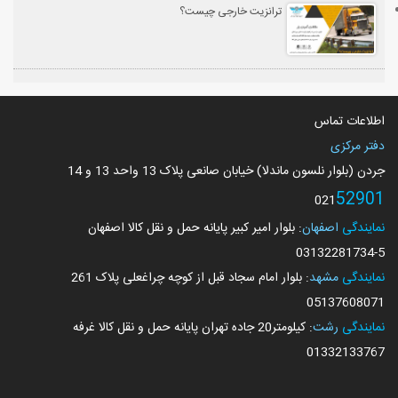
ترانزیت خارجی چیست؟
اطلاعات تماس
دفتر مرکزی
جردن (بلوار نلسون ماندلا) خیابان صانعی پلاک 13 واحد 13 و 14
52901
021
نمایندگی
اصفهان
: بلوار امیر کبیر پایانه حمل و نقل کالا اصفهان
03132281734
-5
نمایندگی
مشهد
: بلوار امام سجاد قبل از کوچه چراغعلی پلاک 261
05137608071
نمایندگی
رشت
: کیلومتر20 جاده تهران پایانه حمل و نقل کالا غرفه
01332133767