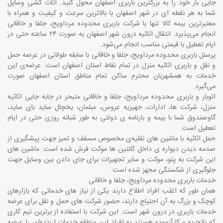
جایی بار خود را به بزرگترین باربری اصفهان محول کنید. اثاث کشی وسایل
شما به هر نقطه ای در شهر اصفهان با بالاترین سرعت و کیفیت و همراه با
معتبرترین بیمه کالا تنها با شرکت باربری محدوده مرداویج، جلفا و خاقانی
انجام می‌پذیرد. انتقال اثاثیه درون شهر اصفهان به صورت ۲۴ ساعته حتی در
ایام تعطیل با قیمتی مناسب انجام می‌شود.
پرسنل باربری محدوده مرداویج، جلفا و خاقانی با سابقه طولانی در عرصه حمل
و نقل و باربری اثاثیه منزل در تمام نقاط استان اصفهان است.
عرضه‌ی این
خدمات به همشهریان محترم ساکن تمام مناطق استان اصفهان صورت
می‌گیرد.
اتوبار و باربری محدوده مرداویج، جلفا و خاقانی متبحر در جابه جایی اثاثیه
منزل، شرکت ها، ادارات، جهیزیه عروس، مبلمان، یخچال ساید بای ساید،
گاوصندوق شما با بیمه و بارنامه ی دولتی به طور شبانه روزی حتی در ایام
تعطیل است.
حمل اثاثیه با ماشین های نقلیه‌ی مخصوص مسقف و تمیز
جهت پیشگیری از
صدمه دیدن دیواره ی داخل کانتین ها موکت فرش شده است. ماشین های
این شرکت به پتو، موکت و سایر تجهیزات برای جای دادن بین وسایل جهت
جلوگیری از شکستگی مجهز شده است
.
خدمات باربری محدوده مرداویج، جلفا و خاقانی
همان طور که اغلب افراد اطلاع دارند یکی از نیاز های خدماتی که بازارهای
کوچک و بزرگ به آن احتیاج دارند، حضور شرکت های حمل و نقل برای عرضه
خدمات باربری در درون شهر است. این شرکت با استفاده از برترین تیم کاری
که باتجربه و کارآزموده هستند به افراد این منطقه خدمات ارزنده‌ای را عرضه