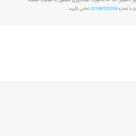
ر تأسیس کند که به‌صورت شبانه‌روزی مشغول به فعالیت هستند.
ار با شماره
02188520204
تماس بگیرید.