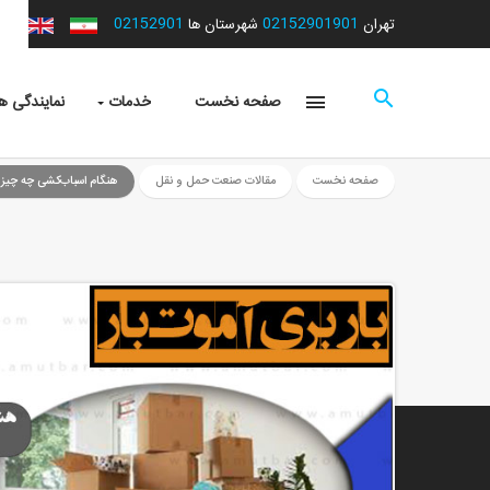
02152901
02152901901
تهران
شهرستان ها
صفحه نخست
خدمات
نمایندگی ها
صفحه نخست
مقالات صنعت حمل و نقل
هنگام اسباب‌کشی چه چیزها