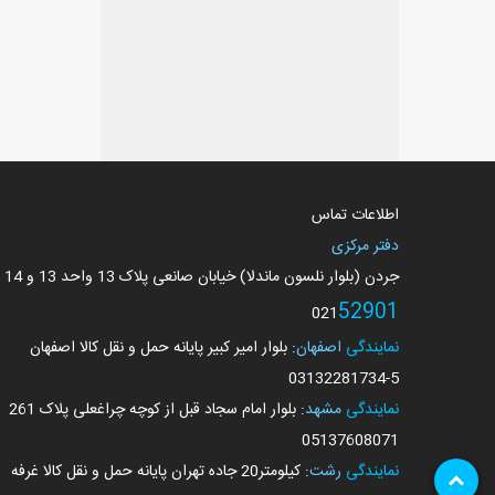
اطلاعات تماس
دفتر مرکزی
جردن (بلوار نلسون ماندلا) خیابان صانعی پلاک 13 واحد 13 و 14
52901
021
نمایندگی
اصفهان
: بلوار امیر کبیر پایانه حمل و نقل کالا اصفهان
03132281734
-5
نمایندگی
مشهد
: بلوار امام سجاد قبل از کوچه چراغعلی پلاک 261
05137608071
نمایندگی
رشت
: کیلومتر20 جاده تهران پایانه حمل و نقل کالا غرفه