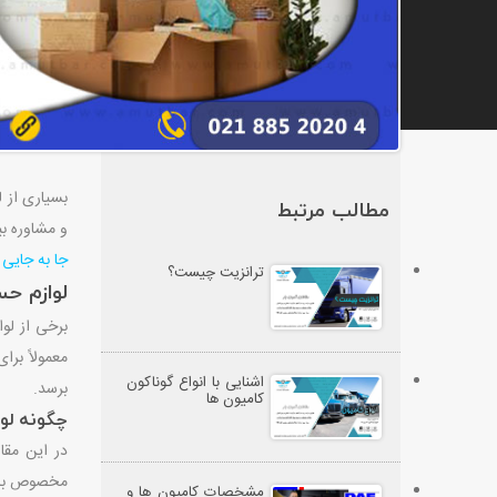
بسیاری از ل
مطالب مرتبط
و مشاوره بی
جا به جایی
ترانزیت چیست؟
لوازم ح
برخی از لوا
معمولاً برا
اشنایی با انواع گوناکون
برسد.
کامیون ها
چگونه لوا
در این مقال
مخصوص بست
مشخصات کامیون ها و