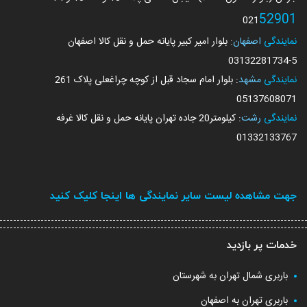
52901
021
نمایندگی
اصفهان
: بلوار امیر کبیر پایانه حمل و نقل کالا اصفهان
03132281734
-5
نمایندگی
مشهد
: بلوار امام سجاد قبل از کوچه چراغعلی پلاک 261
05137608071
نمایندگی
رشت
: کیلومتر20 جاده تهران پایانه حمل و نقل کالا غرفه
01332133767
جهت مشاهده لیست سایر نمایندگی ها اینجا کلیک کنید
خدمات پر بازدید
باربری شمال تهران به شهرستان
باربری تهران به اصفهان