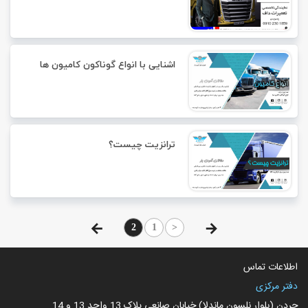
اشنایی با انواع گوناکون کامیون ها
ترانزیت چیست؟
2
1
<
اطلاعات تماس
دفتر مرکزی
جردن (بلوار نلسون ماندلا) خیابان صانعی پلاک 13 واحد 13 و 14