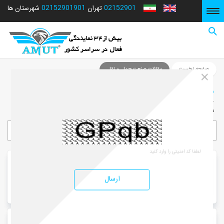
02152901901
02152901
شهرستان ها
تهران
صفحه نخست
صفحه نخست
مقالات صنعت حمل و نقل
مقاله ها
مجموعه مقالات جدید آموت بار
دسته بندی مقالات
باربری محدوده قصردشت و زرگری شیراز |
داخلی و برون شهری
ارسال
باربری محدوده صفاییه و بلوار جمهوری