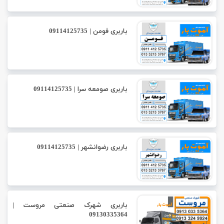
باربری فومن | 09114125735
باربری صومعه سرا | 09114125735
باربری رضوانشهر | 09114125735
باربری شهرک صنعتی مروست |
09130335364