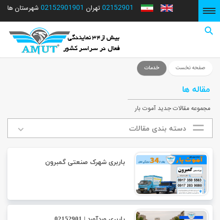
02152901901
02152901
شهرستان ها
تهران
صفحه نخست
صفحه نخست
خدمات
مقاله ها
مجموعه مقالات جدید آموت بار
دسته بندی مقالات
باربری شهرک صنعتی گمبرون
باربری وردآورد | 02152901