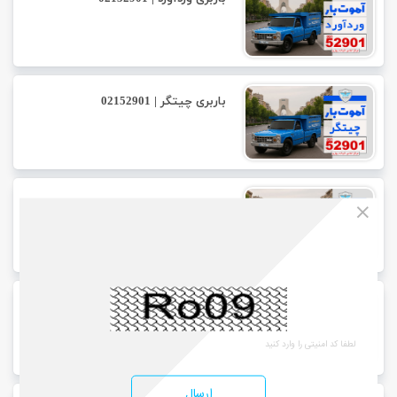
باربری چیتگر | 02152901
باربری اقدسیه | 02152901
باربری نعمت آباد | 02152901
ارسال